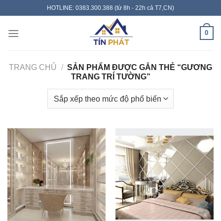
Skip
HOTLINE: 0383.300.388 (từ 8h - 22h cả T7,CN)
to
content
0
TRANG CHỦ
/
SẢN PHẨM ĐƯỢC GẮN THẺ “GƯƠNG
TRANG TRÍ TƯỜNG”