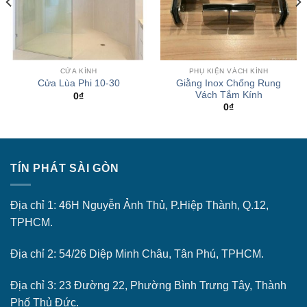
CỬA KÍNH
PHỤ KIỆN VÁCH KÍNH
Giằng Inox Chống Rung
Cửa Lùa Phi 10-30
Vách Tắm Kính
0
₫
0
₫
TÍN PHÁT SÀI GÒN
Địa chỉ 1: 46H Nguyễn Ảnh Thủ, P.Hiệp Thành, Q.12,
TPHCM.
Địa chỉ 2: 54/26 Diệp Minh Châu, Tân Phú, TPHCM.
Địa chỉ 3: 23 Đường 22, Phường Bình Trưng Tây, Thành
Phố Thủ Đức.