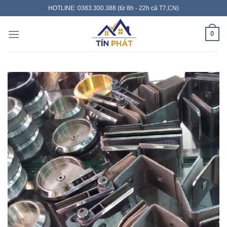
Skip
HOTLINE: 0383.300.388 (từ 8h - 22h cả T7,CN)
to
content
0