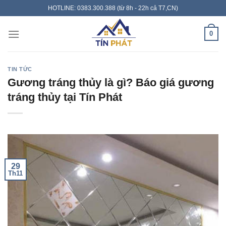
Skip
HOTLINE: 0383.300.388 (từ 8h - 22h cả T7,CN)
to
content
0
TIN TỨC
Gương tráng thủy là gì? Báo giá gương
tráng thủy tại Tín Phát
29
Th11