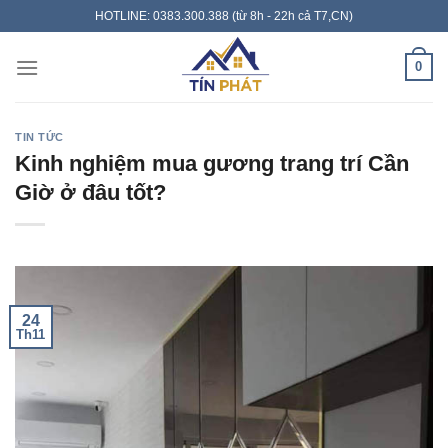
Skip
HOTLINE: 0383.300.388 (từ 8h - 22h cả T7,CN)
to
content
0
TIN TỨC
Kinh nghiệm mua gương trang trí Cần
Giờ ở đâu tốt?
24
Th11