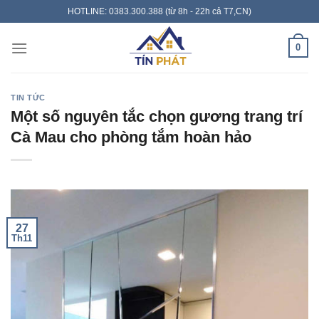
Skip
HOTLINE: 0383.300.388 (từ 8h - 22h cả T7,CN)
to
content
0
TIN TỨC
Một số nguyên tắc chọn gương trang trí
Cà Mau cho phòng tắm hoàn hảo
27
Th11